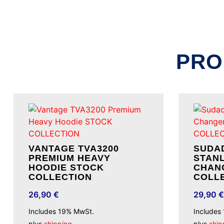
PRO
VANTAGE TVA3200
SUDA
PREMIUM HEAVY
STAN
HOODIE STOCK
CHANG
COLLECTION
COLL
26,90
€
29,90
€
Includes 19% MwSt.
Includes
plus
shipping
plus
ship