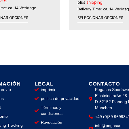
plus
shipping
Time: ca. 14 Werktage
Delivery Time: ca. 14 Werkta
ONAR OPCIONES
SELECCIONAR OPCIONES
MACIÓN
LEGAL
CONTACTO
 envío
imprimir
Pegasus Sportswe
Einsteinstraße 28
ns
política de privacidad
D-82152 Planegg 
t
Términos y
München
condiciones
onto
+49 (0)89 969934
Revocación
lung Tracking
info@pegasus-